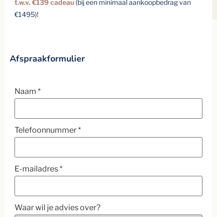
t.w.v. €139 cadeau
(bij een minimaal aankoopbedrag van
€1495)!
Afspraakformulier
Naam
*
Telefoonnummer
*
E-mailadres
*
Waar wil je advies over?