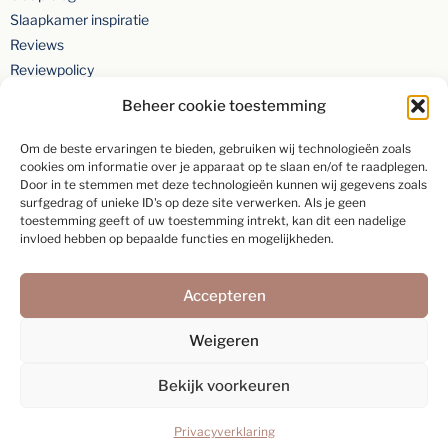
Slaapkamer inspiratie
Reviews
Reviewpolicy
Privacyverklaring
Beheer cookie toestemming
Om de beste ervaringen te bieden, gebruiken wij technologieën zoals
cookies om informatie over je apparaat op te slaan en/of te raadplegen.
Door in te stemmen met deze technologieën kunnen wij gegevens zoals
surfgedrag of unieke ID's op deze site verwerken. Als je geen
toestemming geeft of uw toestemming intrekt, kan dit een nadelige
Beoordeling van
9,2
gebaseerd op
154
individuele klanten via
5-
invloed hebben op bepaalde functies en mogelijkheden.
sterrenspecialist
Accepteren
Schrijf een beoordeling
Weigeren
Bekijk voorkeuren
Privacyverklaring
Webdesign:
Rex Media