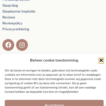
Slaap blog
Slaapkamer inspiratie
Reviews
Reviewpolicy
Privacyverklaring
Beheer cookie toestemming
Beoordeling van
9,2
gebaseerd op
154
individuele klanten via
5-
sterrenspecialist
Om de beste ervaringen te bieden, gebruiken wij technologieën zoals
cookies om informatie over je apparaat op te slaan en/of te raadplegen.
Door in te stemmen met deze technologieën kunnen wij gegevens zoals
Schrijf een beoordeling
surfgedrag of unieke ID's op deze site verwerken. Als je geen
toestemming geeft of uw toestemming intrekt, kan dit een nadelige
invloed hebben op bepaalde functies en mogelijkheden.
Accepteren