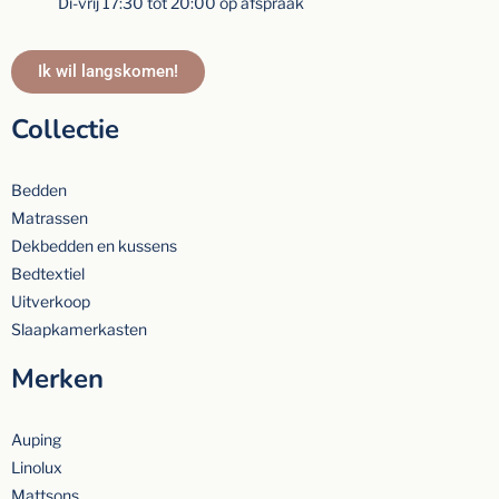
Di-vrij 17:30 tot 20:00 op afspraak
Ik wil langskomen!
Collectie
Bedden
Matrassen
Dekbedden en kussens
Bedtextiel
Uitverkoop
Slaapkamerkasten
Merken
Auping
Linolux
Mattsons