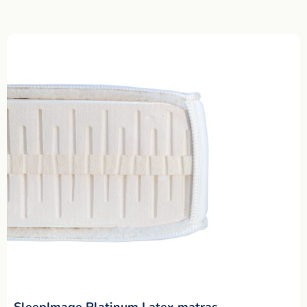
SleepImage Platinum Latex matras