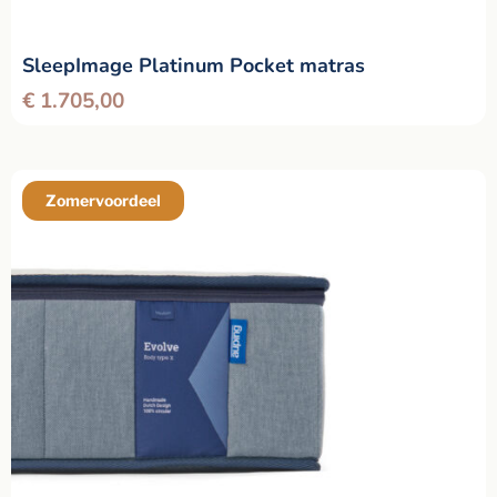
SleepImage Platinum Pocket matras
€
1.705,00
Zomervoordeel