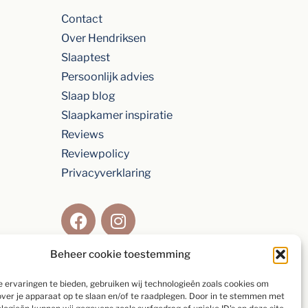
Contact
Over Hendriksen
Slaaptest
Persoonlijk advies
Slaap blog
Slaapkamer inspiratie
Reviews
Reviewpolicy
Privacyverklaring
Beheer cookie toestemming
Beoordeling van
9,2
gebaseerd op
154
 ervaringen te bieden, gebruiken wij technologieën zoals cookies om
individuele klanten via
5-sterrenspecialist
over je apparaat op te slaan en/of te raadplegen. Door in te stemmen met