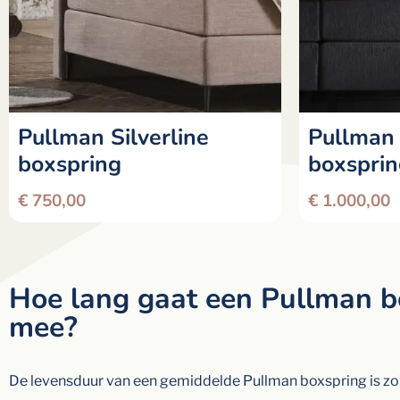
Pullman Silverline
Pullman 
boxspring
boxspri
€
750,00
€
1.000,00
Hoe lang gaat een Pullman b
mee?
De levensduur van een gemiddelde Pullman boxspring is zo’n