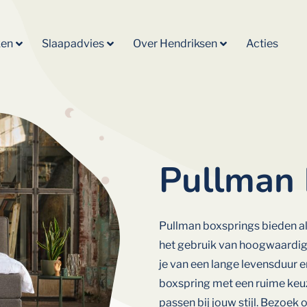
ken
Slaapadvies
Over Hendriksen
Acties
Pullman 
Pullman boxsprings bieden al
het gebruik van hoogwaardige
je van een lange levensduur 
boxspring met een ruime keuz
passen bij jouw stijl. Bezoe