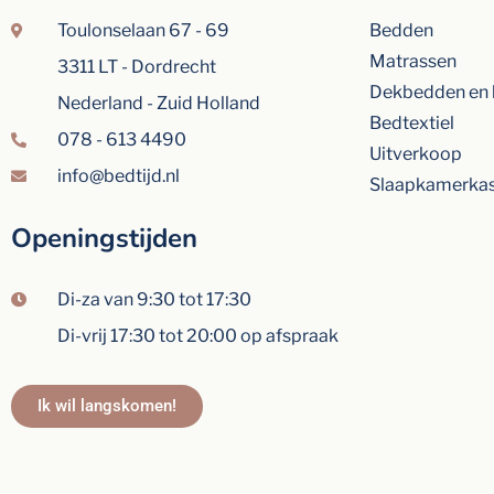
Toulonselaan 67 - 69
Bedden
Matrassen
3311 LT - Dordrecht
Dekbedden en 
Nederland - Zuid Holland
Bedtextiel
078 - 613 4490
Uitverkoop
info@bedtijd.nl
Slaapkamerka
Openingstijden
Di-za van 9:30 tot 17:30
Di-vrij 17:30 tot 20:00 op afspraak
Ik wil langskomen!