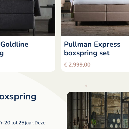
Goldline
Pullman Express
ng
boxspring set
€
2.999,00
oxspring
 20 tot 25 jaar. Deze