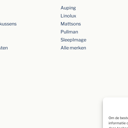
Auping
Linolux
kussens
Mattsons
Pullman
SleepImage
sten
Alle merken
Om de beste
informatie 