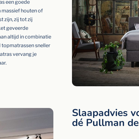
ras een goede
n massief houten of
jn, zij tot zij
ket geveerde
an altijd in combinatie
l topmatrassen sneller
atras vervang je
aar.
Slaapadvies v
dé Pullman de