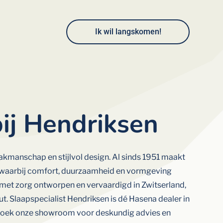
Ik wil langskomen!
ij Hendriksen
akmanschap
en
stijlvol
design.
Al
sinds 1951
maakt
waarbij
comfort,
duurzaamheid
en
vormgeving
met
zorg
ontworpen
en
vervaardigd
in
Zwitserland,
ut
.
Slaapspecialist
Hendriksen
is
dé
Hasena
dealer
in
zoek
onze
showroom
voor
deskundig
advies
en