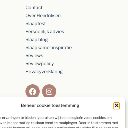
Contact
Over Hendriksen
Slaaptest
Persoonlijk advies
Slaap blog
Slaapkamer inspiratie
Reviews
Reviewpolicy
Privacyverklaring
Beheer cookie toestemming
Beoordeling van
9,2
gebaseerd op
154
 ervaringen te bieden, gebruiken wij technologieën zoals cookies om
individuele klanten via
5-sterrenspecialist
over je apparaat op te slaan en/of te raadplegen. Door in te stemmen met
logieën kunnen wij gegevens zoals surfgedrag of unieke ID's op deze site