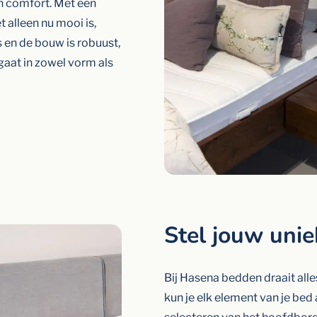
en comfort. Met een
 alleen nu mooi is,
s en de bouw is robuust,
aat in zowel vorm als
Stel jouw uni
Bij Hasena bedden draait alle
kun je elk element van je be