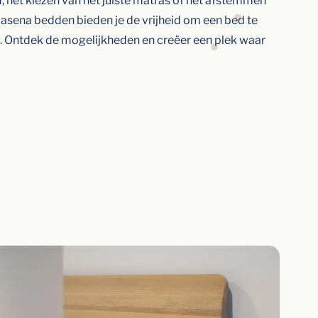
, het kiezen van het juiste matras of het afstemmen
 Hasena bedden bieden je de vrijheid om een bed te
s. Ontdek de mogelijkheden en creëer een plek waar