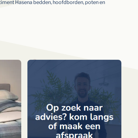
timent
Hasena
bedden,
hoofdborden,
poten
en