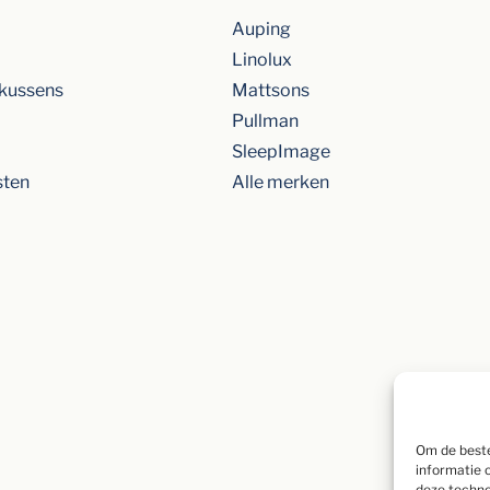
Auping
Linolux
kussens
Mattsons
Pullman
SleepImage
sten
Alle merken
Om de beste
informatie 
deze techno