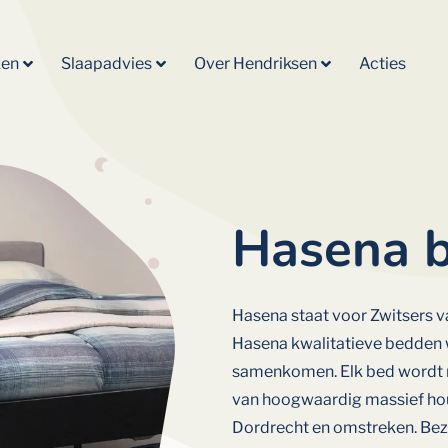
ken
Slaapadvies
Over Hendriksen
Acties
Hasena b
Hasena
staat
voor
Zwitsers
v
Hasena
kwalitatieve
bedden
samenkomen.
Elk
bed
wordt
van
hoogwaardig
massief
ho
Dordrecht
en
omstreken.
Be