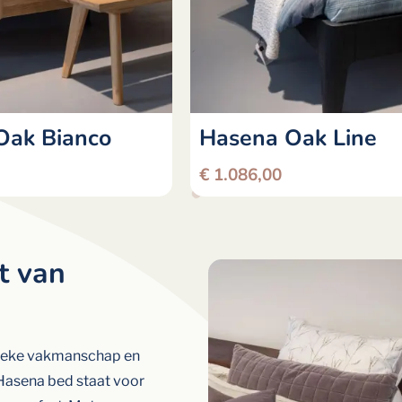
Oak Bianco
Hasena Oak Line
€
1.086,00
t van
sieke vakmanschap en
Hasena bed staat voor