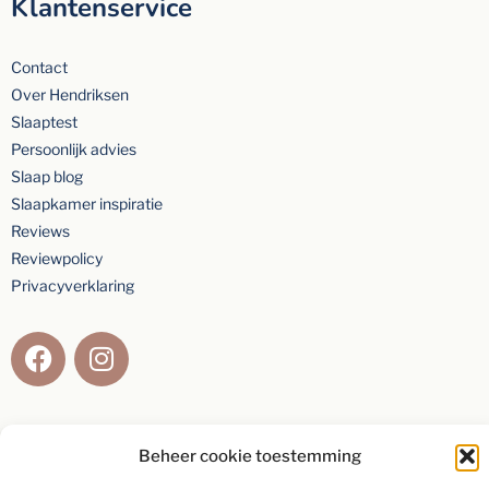
Klantenservice
Contact
Over Hendriksen
Slaaptest
Persoonlijk advies
Slaap blog
Slaapkamer inspiratie
Reviews
Reviewpolicy
Privacyverklaring
Beoordeling van
9,2
gebaseerd op
154
individuele klanten via
5-
Beheer cookie toestemming
sterrenspecialist