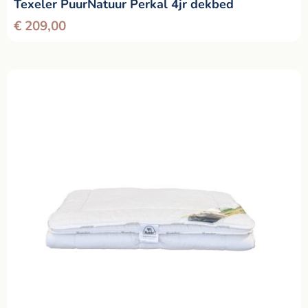
Texeler PuurNatuur Perkal 4jr dekbed
€
209,00