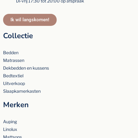
Di-vrij 17:30 tot 20:00 op afspraak
Ik wil langskomen!
Collectie
Bedden
Matrassen
Dekbedden en kussens
Bedtextiel
Uitverkoop
Slaapkamerkasten
Merken
Auping
Linolux
Mattsons