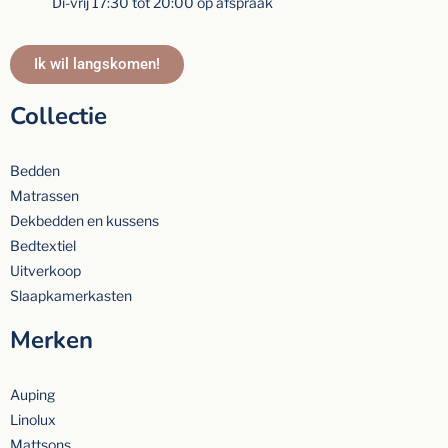
Di-vrij 17:30 tot 20:00 op afspraak
Ik wil langskomen!
Collectie
Bedden
Matrassen
Dekbedden en kussens
Bedtextiel
Uitverkoop
Slaapkamerkasten
Merken
Auping
Linolux
Mattsons