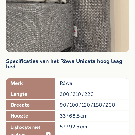
Specificaties van het Röwa Unicata hoog laag
bed
Merk
Röwa
Lengte
200 / 210 / 220
Breedte
90 / 100 / 120 / 180 / 200
Hoogte
33 / 68,5 cm
57 / 92,5 cm
Lighoogte met
matras