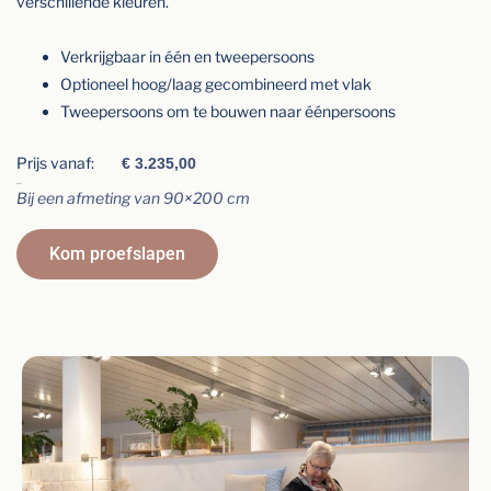
verschillende kleuren.
Verkrijgbaar in één en tweepersoons
Optioneel hoog/laag gecombineerd met vlak
Tweepersoons om te bouwen naar éénpersoons
Prijs vanaf:
€
3.235,00
Afmeting
Bij een afmeting van 90×200 cm
Kom proefslapen