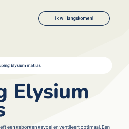
Ik wil langskomen!
uping Elysium matras
g Elysium
s
ft een geborgen gevoel en ventileert optimaal. Een