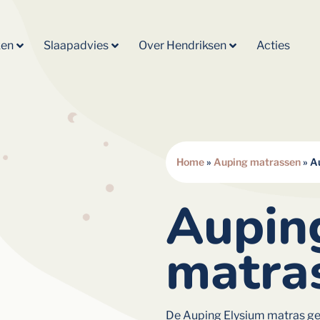
ken
Slaapadvies
Over Hendriksen
Acties
Home
»
Auping matrassen
»
A
Aupin
matra
De Auping Elysium matras gee