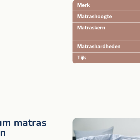
Merk
Matrashoogte
Matraskern
Matrashardheden
Tijk
ium matras
en