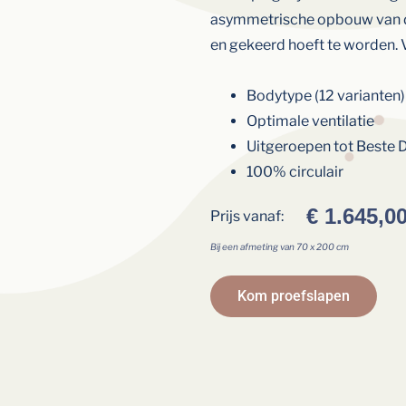
asymmetrische opbouw van dr
en gekeerd hoeft te worden. Ve
Bodytype (12 varianten)
Optimale ventilatie
Uitgeroepen tot Beste
100% circulair
€
1.645,0
Prijs vanaf:
Bij een afmeting van 70 x 200 cm
Kom proefslapen