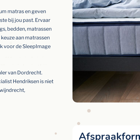
ium matras en geven
ste bij jou past. Ervaar
ngs, bedden, matrassen
e keuze aan matrassen
ak voor de SleepImage
ler van Dordrecht.
alist Hendriksen is niet
wijndrecht,
Afspraakform