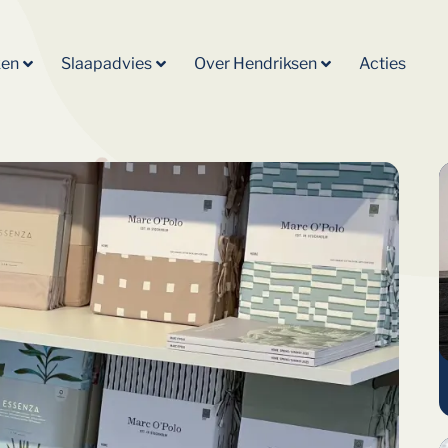
ken
Slaapadvies
Over Hendriksen
Acties