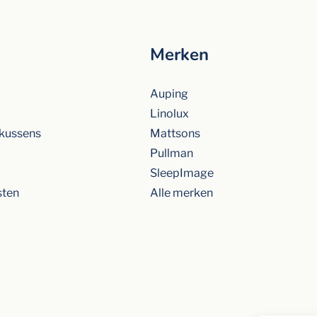
Merken
Auping
Linolux
kussens
Mattsons
Pullman
SleepImage
sten
Alle merken