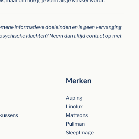
, maar om hoe jij je voelt als je wakker wordt.
algemene informatieve doeleinden en is geen vervanging
f psychische klachten? Neem dan altijd contact op met
Merken
Auping
Linolux
kussens
Mattsons
Pullman
SleepImage