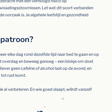
gebracht met een verhoogd risico op
isselingsstoornissen. Let wel: dit soort verbanden
e oorzaak is. Je algehele leefstijl en gezondheid
ppatroon?
eer elke dag rond dezelfde tijd naar bed te gaan en op
cht overdag en beweeg genoeg – een blokje om doet
liever geen cafeïne of alcohol laat op de avond, en
 tot rust komt.
 al verbeteren. En wie goed slaapt, wordt vanzelf