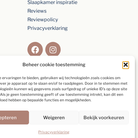
Slaapkamer inspiratie
Reviews
Reviewpolicy
Privacyverklaring
Beheer cookie toestemming
Beoordeling van
9,2
gebaseerd op
154
 ervaringen te bieden, gebruiken wij technologieën zoals cookies om
individuele klanten via
5-sterrenspecialist
over je apparaat op te slaan en/of te raadplegen. Door in te stemmen met
logieën kunnen wij gegevens zoals surfgedrag of unieke ID's op deze site
Als je geen toestemming geeft of uw toestemming intrekt, kan dit een
Schrijf een beoordeling
vloed hebben op bepaalde functies en mogelijkheden.
epteren
Weigeren
Bekijk voorkeuren
Privacyverklaring