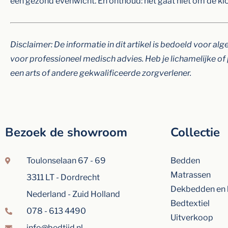
een gezond evenwicht. En onthoud: het gaat niet om de klok
Disclaimer: De informatie in dit artikel is bedoeld voor 
voor professioneel medisch advies. Heb je lichamelijke o
een arts of andere gekwalificeerde zorgverlener.
Bezoek de showroom
Collectie
Toulonselaan 67 - 69
Bedden
Matrassen
3311 LT - Dordrecht
Dekbedden en 
Nederland - Zuid Holland
Bedtextiel
078 - 613 4490
Uitverkoop
info@bedtijd.nl