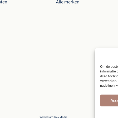
sten
Alle merken
Om de beste
informatie 
deze techno
verwerken. 
nadelige in
Acc
Webdesign:
Rex Media