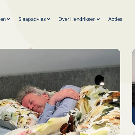
ken
Slaapadvies
Over Hendriksen
Acties