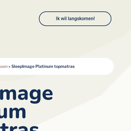
Ik wil langskomen!
ssen
»
SleepImage Platinum topmatras
Image
num
tras