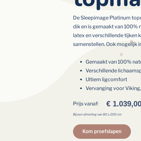
De Sleepimage Platinum topma
dik en is gemaakt van 100% n
latex en verschillende tijken
samenstellen. Ook mogelijk i
Gemaakt van 100% natu
Verschillende lichaamsp
Ultiem ligcomfort
Vervanging voor Viking
€
1.039,0
Prijs vanaf:
Bij een afmeting van 80 x 200 cm
Kom proefslapen