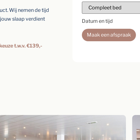
ct. Wij nemen de tijd
 jouw slaap verdient
Datum en tijd
Maak een afspraak
keuze t.w.v. €139,-