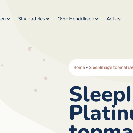
ken
Slaapadvies
Over Hendriksen
Acties
Home
»
SleepImage topmatra
Sleep
Plati
topma