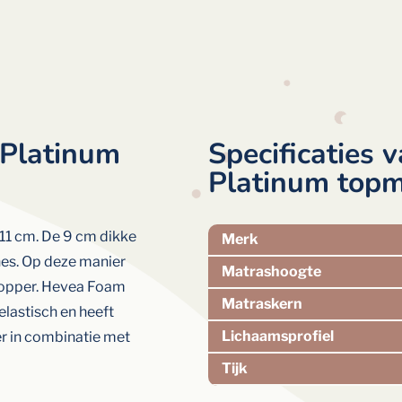
Platinum
Specificaties 
Platinum topm
11 cm. De 9 cm dikke
Merk
nes. Op deze manier
Matrashoogte
topper. Hevea Foam
Matraskern
elastisch en heeft
Lichaamsprofiel
r in combinatie met
Tijk