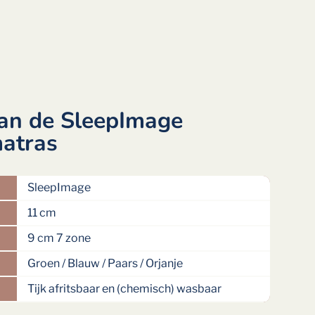
van de SleepImage
atras
SleepImage
11 cm
9 cm 7 zone
Groen / Blauw / Paars / Orjanje
Tijk afritsbaar en (chemisch) wasbaar