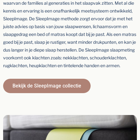
waarvan de families al generaties in het slaapvak zitten. Met al die
kennis en ervaring is een onafhankelijk meetsysteem ontwikkeld,
SleepImage.
De SleepImage methode zorgt ervoor dat je met het
juiste advies op basis van jouw slaapwensen, lichaamsvorm en
slaapgedrag een bed of matras koopt dat bij je past. Als een matras
goed bij je past, slaap je rustiger, want minder drukpunten, en kan je
dus langer in je diepe slaap herstellen. De SleepImage slaapmeting
voorkomt ook klachten zoals: nekklachten, schouderklachten,
rugklachten, heupklachten en tintelende handen en armen.
Bekijk de SleepImage collectie